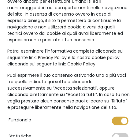
ovvero ancora per effettuare un’analisi ed il
monitoraggio dei tuoi comportamenti nella navigazione
del sito. In assenza di consenso ovvero in caso di
espresso diniego, il sito ti permetterà di continuare la
navigazione e non utilizzerà cookie diversi da quelli
tecnici ovvero dai cookie ai quali avrai liberamente ed
Creazioni
espressamente prestato il tuo consenso.
Uniche
Potrai esaminare l’informativa completa cliccando sul
seguente link:
Privacy Policy
e la nostra cookie policy
I gioielli Marco Valente High
cliccando sul seguente link:
Cookie Policy
Jewelry sono ancora più
unici grazie a:
Puoi esprimere il tuo consenso attivando una o più voci
tra quelle indicate qui sotto e cliccando
successivamente su “Accetta selezionati”, oppure
cliccando direttamente su “Accetta tutti”. In caso tu non
voglia prestare alcun consenso puoi cliccare su “Rifiuta”
e proseguire liberamente nella navigazione del sito.
Garanzia internazionale
Funzionale
Statistiche