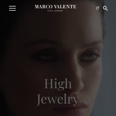
Navigated to HighJewelry
IT
High
Jewelry