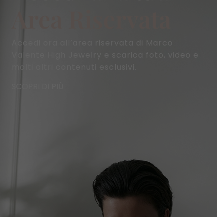
Area Riservata
Accedi ora all’area riservata di Marco
Valente High Jewelry e scarica foto, video e
molti altri contenuti esclusivi.
SCOPRI DI PIÙ