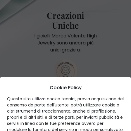
Creazioni
Uniche
I gioielli Marco Valente High
Jewelry sono ancora più
unici grazie a:
Cookie Policy
Garanzia internazionale
Questo sito utilizza cookie tecnici, previa acquisizione del
consenso da parte dell’utente, potrà utilizzare cookie o
altri strumenti di tracciamento, anche di profilazione,
propri e di altri siti, e di terze parti, per inviarti pubblicità e
servizi in linea con le tue preferenze ovvero per
Certificato GIA
modulare la fornitura del servizio in modo personalizzato