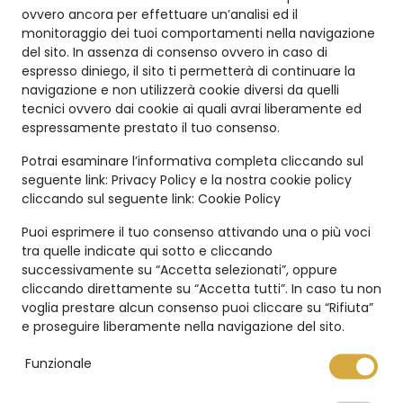
ovvero ancora per effettuare un’analisi ed il
monitoraggio dei tuoi comportamenti nella navigazione
del sito. In assenza di consenso ovvero in caso di
espresso diniego, il sito ti permetterà di continuare la
Certificato NFT
navigazione e non utilizzerà cookie diversi da quelli
tecnici ovvero dai cookie ai quali avrai liberamente ed
espressamente prestato il tuo consenso.
Potrai esaminare l’informativa completa cliccando sul
seguente link:
Privacy Policy
e la nostra cookie policy
cliccando sul seguente link:
Cookie Policy
Puoi esprimere il tuo consenso attivando una o più voci
tra quelle indicate qui sotto e cliccando
Il tuo gioiello
successivamente su “Accetta selezionati”, oppure
cliccando direttamente su “Accetta tutti”. In caso tu non
voglia prestare alcun consenso puoi cliccare su “Rifiuta”
su misura
e proseguire liberamente nella navigazione del sito.
Funzionale
La Maison offre la possibilità di richiedere la
realizzazione di un gioiello personalizzato. Un