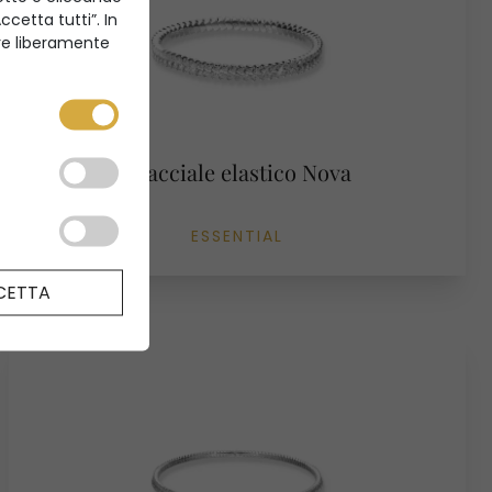
cetta tutti”. In
ire liberamente
Bracciale elastico Nova
ESSENTIAL
CETTA