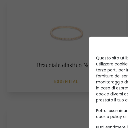
Questo sito util
Bracciale elastico Nova
utilizzare cookie
terze parti, per
fornitura del se
ESSENTIAL
monitoraggio de
in caso di espre
cookie diversi d
prestato il tuo 
Potrai esaminar
cookie policy cl
Puoi esprimere i