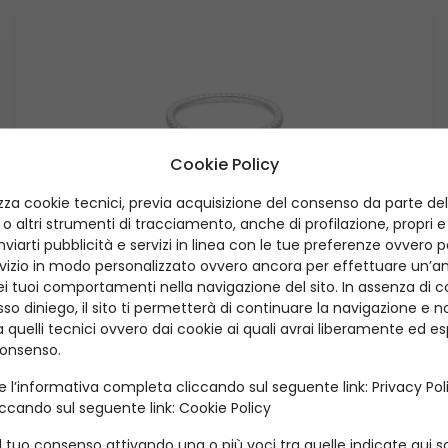
Cookie Policy
izza cookie tecnici, previa acquisizione del consenso da parte del
Bracciale elastico Nova
 o altri strumenti di tracciamento, anche di profilazione, propri e di 
 inviarti pubblicità e servizi in linea con le tue preferenze ovvero
rvizio in modo personalizzato ovvero ancora per effettuare un’anal
ESSENTIAL
i tuoi comportamenti nella navigazione del sito. In assenza di 
sso diniego, il sito ti permetterà di continuare la navigazione e no
a quelli tecnici ovvero dai cookie ai quali avrai liberamente ed
consenso.
e l’informativa completa cliccando sul seguente link:
Privacy Pol
iccando sul seguente link:
Cookie Policy
l tuo consenso attivando una o più voci tra quelle indicate qui 