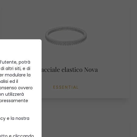
l’utente, potrà
Bracciale elastico Nova
altri siti, e di
 per modulare la
isi ed il
ESSENTIAL
consenso ovvero
n utilizzerà
 espressamente
icy
e la nostra
sotto e cliccando