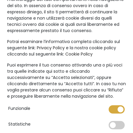
del sito. In assenza di consenso ovvero in caso di
espresso diniego, il sito ti permetterà di continuare la
Freedom
Ballerina
navigazione e non utilizzerà cookie diversi da quelli
necklace
necklace
tecnici ovvero dai cookie ai quali avrai liberamente ed
espressamente prestato il tuo consenso.
ICONIC
ICONIC
Potrai esaminare l’informativa completa cliccando sul
seguente link:
Privacy Policy
e la nostra cookie policy
cliccando sul seguente link:
Cookie Policy
Puoi esprimere il tuo consenso attivando una o più voci
tra quelle indicate qui sotto e cliccando
successivamente su “Accetta selezionati”, oppure
cliccando direttamente su “Accetta tutti”. In caso tu non
voglia prestare alcun consenso puoi cliccare su “Rifiuta”
e proseguire liberamente nella navigazione del sito.
Funzionale
Statistiche